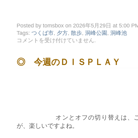
Posted by tomsbox on 2026年5月29日 at 5:00 P
Tags:
つくば市
,
夕方
,
散歩
,
洞峰公園
,
洞峰池
♪
コメントを受け付けていません
.
今
日
の
洞
◎ 今週のＤＩＳＰＬＡＹ
峰
公
園
は
オンとオフの切り替えは、これぐ
が、楽しいですよね。