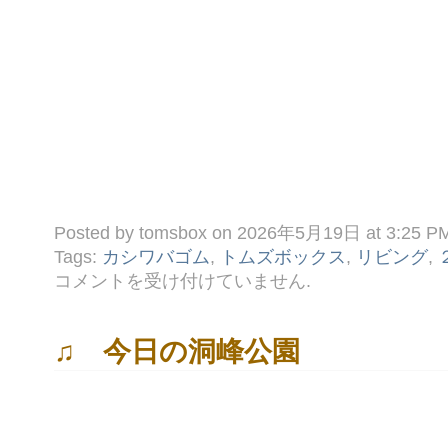
Posted by tomsbox on 2026年5月19日 at 3:25 P
Tags:
カシワバゴム
,
トムズボックス
,
リビング
,
◎
コメントを受け付けていません
.
あ
っ
か
る
♫ 今日の洞峰公園
い
～ ！
は