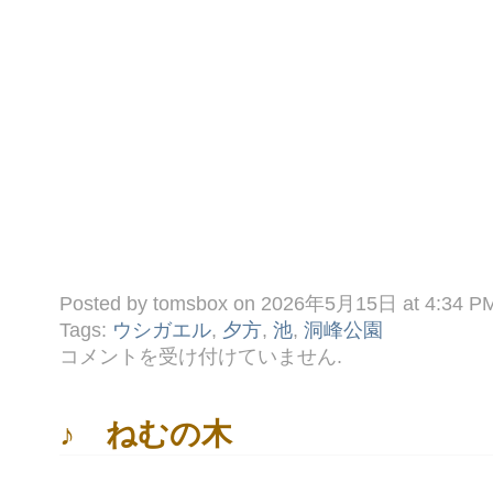
Posted by tomsbox on 2026年5月15日 at 4:34 P
Tags:
ウシガエル
,
夕方
,
池
,
洞峰公園
♫
コメントを受け付けていません
.
今
日
の
洞
♪ ねむの木
峰
公
園
は