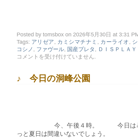
Posted by tomsbox on 2026年5月30日 at 3:31 P
Tags:
アリゼア
,
カミシマチナミ
,
カーライオ
,
シ
コシノ
,
ファヴール
,
国産プレタ
,
ＤＩＳＰＬＡＹ
◆
コメントを受け付けていません
.
さ
り
げ
な
♪ 今日の洞峰公園
い
普
段
着
の
Ｄ
Ｉ
Ｓ
Ｐ
Ｌ
今、午後４時。 今日は暑か
Ａ
Ｙ
っと夏日は間違いないでしょう。
は