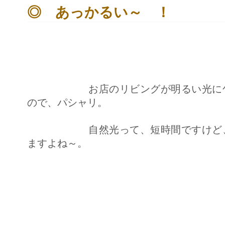
Ｄ
◎ あっかるい～ ！
Ｉ
Ｓ
Ｐ
Ｌ
Ａ
Ｙ
は
お店のリビングが明るい光に包ま
ので、パシャリ。
自然光って、短時間ですけど、そ
ますよね～。