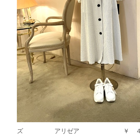
ズ アリゼア ￥ ４２