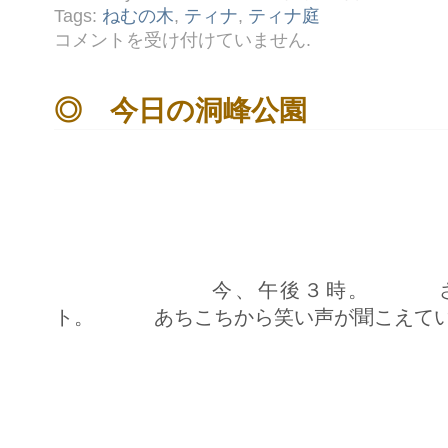
Tags:
ねむの木
,
ティナ
,
ティナ庭
♪
コメントを受け付けていません
.
ね
む
の
木
◎ 今日の洞峰公園
は
今、午後３時。 さすがに
ト。 あちこちから笑い声が聞こえてい