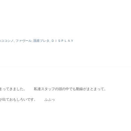
ロココシノ
,
ファヴール
,
国産プレタ
,
ＤＩＳＰＬＡＹ
ってきました。 私達スタッフの頭の中でも動線がまとまって。
出ておもしろいです。 ふふっ