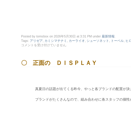
Posted by tomsbox on 2026年5月30日 at 3:31 PM under
最新情報
.
Tags:
アリゼア
,
カミシマチナミ
,
カーライオ
,
シューソネット
,
トーベル
,
ヒ
◆
コメントを受け付けていません
.
さ
り
げ
〇 正面の ＤＩＳＰＬＡＹ
な
い
普
段
着
の
Ｄ
真夏日の話題が出てくる昨今、やっと各ブランドの配置が決ま
Ｉ
Ｓ
ブランドがたくさんなので、組み合わせに各スタッフの個性が
Ｐ
Ｌ
Ａ
Ｙ
は