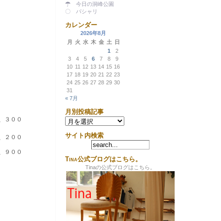
☂ 今日の洞峰公園
〇 パシャリ
カレンダー
2026年8月
月
火
水
木
金
土
日
1
2
3
4
5
6
7
8
9
10
11
12
13
14
15
16
17
18
19
20
21
22
23
24
25
26
27
28
29
30
31
« 7月
月別投稿記事
３００
月
別
投
サイト内検索
２００
稿
記
９００
事
Tina公式ブログはこちら。
Tinaの公式ブログはこちら。