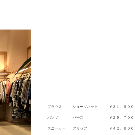
ブラウス シューソネット ￥３１、９００
パンツ バース ￥２９、７００
スニーカー アリゼア ￥４２、９００