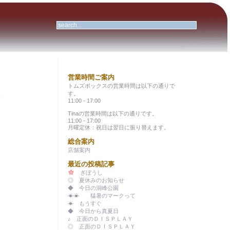
営業時間ご案内
トムズボックスの営業時間は以下の通りで
す。
11:00 - 17:00
Tinaの営業時間は以下の通りです。
11:00 - 17:00
月曜定休：祝日は翌日に振り替えます。
総合案内
店舗案内
最近の投稿記事
ぎぼうし
◎ 夏休みのお知らせ
◆ 今日の洞峰公園
☀☀ 猛暑のマークって
☀ もうすぐ
◆ 今日から真夏日
♪ 正面のＤＩＳＰＬＡＹ
◎ 正面のＤＩＳＰＬＡＹ