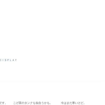
ＤＩＳＰＬＡＹ
す。 こげ茶のタンクも似合うかも。 今はまだ寒いけど。