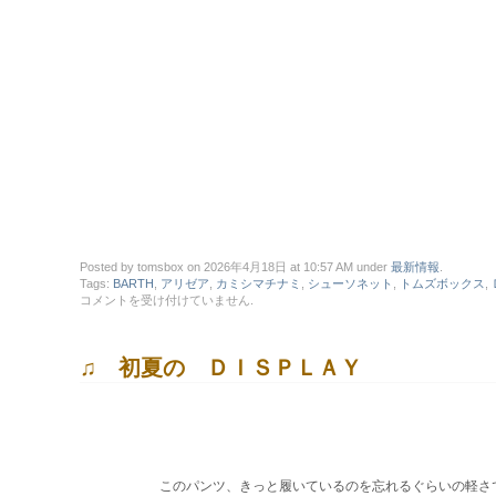
Posted by tomsbox on 2026年4月18日 at 10:57 AM under
最新情報
.
Tags:
BARTH
,
アリゼア
,
カミシマチナミ
,
シューソネット
,
トムズボックス
,
〇
コメントを受け付けていません
.
正
面
の
♫ 初夏の ＤＩＳＰＬＡＹ
Ｄ
Ｉ
Ｓ
Ｐ
Ｌ
Ａ
Ｙ
は
このパンツ、きっと履いているのを忘れるぐらいの軽さで