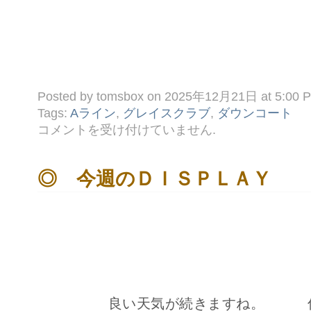
Posted by tomsbox on 2025年12月21日 at 5:00 
Tags:
Aライン
,
グレイスクラブ
,
ダウンコート
♫
コメントを受け付けていません
.
Ｋ
Ｎ
様
へ
◎ 今週のＤＩＳＰＬＡＹ
ご
連
絡
は
良い天気が続きますね。 何とな