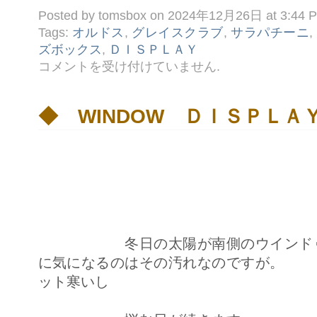
Posted by tomsbox on 2024年12月26日 at 3:44 
Tags:
オルドス
,
グレイスクラブ
,
サラパチーニ
,
ズボックス
,
ＤＩＳＰＬＡＹ
◆
コメントを受け付けていません
.
今
週
の
Ｄ
◆ WINDOW ＤＩＳＰＬＡ
Ｉ
Ｓ
Ｐ
Ｌ
Ａ
Ｙ
は
冬日の太陽が南側のウインドゥに
に気になるのはその汚れなのですが。
ット寒いし