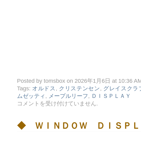
Posted by tomsbox on 2026年1月6日 at 10:36 A
Tags:
オルドス
,
クリステンセン
,
グレイスクラ
ムゼッティ
,
メープルリーフ
,
ＤＩＳＰＬＡＹ
♪
コメントを受け付けていません
.
今
週
の
Ｄ
◆ ＷＩＮＤＯＷ ＤＩＳＰＬ
Ｉ
Ｓ
Ｐ
Ｌ