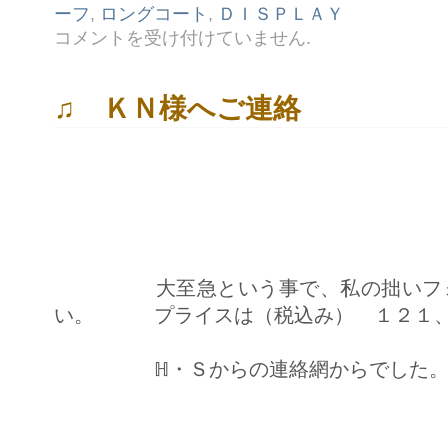
ーフ
,
ロングコート
,
ＤＩＳＰＬＡＹ
◆
コメントを受け付けていません
.
Ｗ
Ｉ
Ｎ
Ｄ
♫ ＫＮ様へご連絡
Ｏ
Ｗ
Ｄ
Ｉ
Ｓ
Ｐ
Ｌ
Ａ
Ｙ
は
大至急という事で、私の拙いフォト
い。 プライスは（税込み） １２１、
ℍ・Ｓからの連絡網からでした