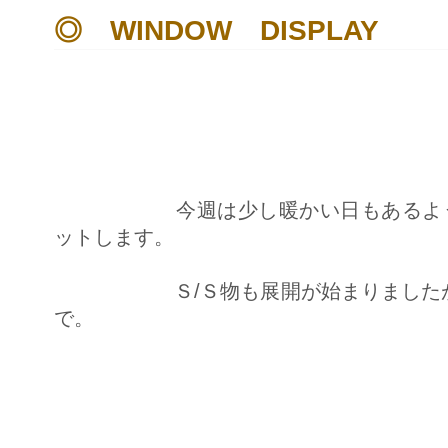
Ｄ
◎ WINDOW DISPLAY
Ｉ
Ｓ
Ｐ
Ｌ
Ａ
Ｙ
は
今週は少し暖かい日もあるよう
ットします。
Ｓ/Ｓ物も展開が始まりましたが、
で。