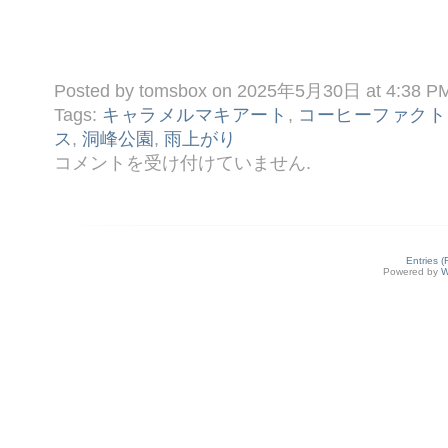
Posted by tomsbox on 2025年5月30日 at 4:38 P
Tags:
キャラメルマキアート
,
コーヒーファクト
ス
,
洞峰公園
,
雨上がり
◆
コメントを受け付けていません
.
雨
上
が
り
の
は
Entries 
Powered by
W