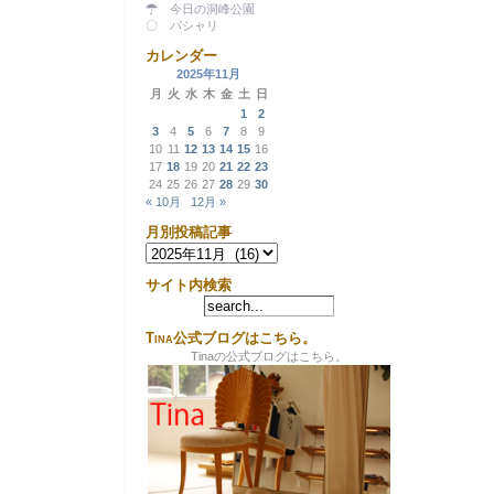
☂ 今日の洞峰公園
〇 パシャリ
カレンダー
2025年11月
月
火
水
木
金
土
日
1
2
3
4
5
6
7
8
9
10
11
12
13
14
15
16
17
18
19
20
21
22
23
24
25
26
27
28
29
30
« 10月
12月 »
月別投稿記事
月
別
投
サイト内検索
稿
記
事
Tina公式ブログはこちら。
Tinaの公式ブログはこちら。