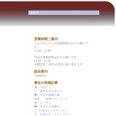
営業時間ご案内
トムズボックスの営業時間は以下の通りで
す。
11:00 - 17:00
Tinaの営業時間は以下の通りです。
11:00 - 17:00
月曜定休：祝日は翌日に振り替えます。
総合案内
店舗案内
最近の投稿記事
ぎぼうし
◎ 夏休みのお知らせ
◆ 今日の洞峰公園
☀☀ 猛暑のマークって
☀ もうすぐ
◆ 今日から真夏日
♪ 正面のＤＩＳＰＬＡＹ
◎ 正面のＤＩＳＰＬＡＹ