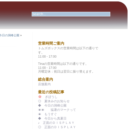
今日の洞峰公園
»
営業時間ご案内
トムズボックスの営業時間は以下の通りで
す。
11:00 - 17:00
Tinaの営業時間は以下の通りです。
11:00 - 17:00
月曜定休：祝日は翌日に振り替えます。
総合案内
店舗案内
最近の投稿記事
ぎぼうし
◎ 夏休みのお知らせ
◆ 今日の洞峰公園
☀☀ 猛暑のマークって
☀ もうすぐ
◆ 今日から真夏日
♪ 正面のＤＩＳＰＬＡＹ
◎ 正面のＤＩＳＰＬＡＹ