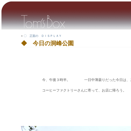
«
〇 正面の ＤＩＳＰＬＡＹ
◆ 今日の洞峰公園
今、午後３時半。 一日中薄曇りだった今日は、この時
コーヒーファクトリーさんに寄って、お店に帰ろう。 涼し