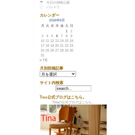
☂ 今日の洞峰公園
〇 パシャリ
カレンダー
2026年8月
月
火
水
木
金
土
日
1
2
3
4
5
6
7
8
9
10
11
12
13
14
15
16
17
18
19
20
21
22
23
24
25
26
27
28
29
30
31
« 7月
月別投稿記事
月
別
投
サイト内検索
稿
記
事
Tina公式ブログはこちら。
Tinaの公式ブログはこちら。