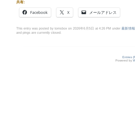
共有:
Facebook
X
メールアドレス
This entry was posted by tomsbox on 2026年6月5日 at 4:26 PM under
最新情
and pings are currently closed.
Entries 
Powered by
W