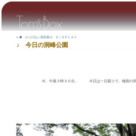
«
◆ さりげない普段着の ＤＩＳＰＬＡＹ
♪ 今日の洞峰公園
今、午後３時３０分。 今日は一日曇りで、梅雨の気配