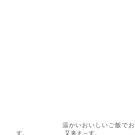
温かいおいしいご飯でお腹を
す。 又来ま～す。