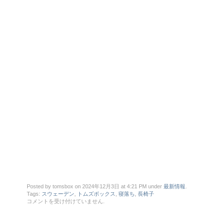
Posted by tomsbox on 2024年12月3日 at 4:21 PM under
最新情報
.
Tags:
スウェーデン
,
トムズボックス
,
寝落ち
,
長椅子
◆
コメントを受け付けていません
.
寝
落