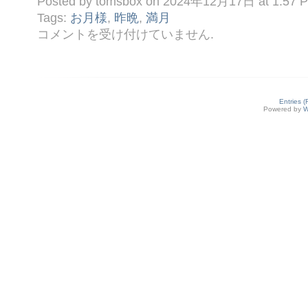
Posted by tomsbox on 2024年12月17日 at 1:57 
Tags:
お月様
,
昨晩
,
満月
◎
コメントを受け付けていません
.
昨
晩
の
お
月
さ
Entries 
ま
Powered by
W
は